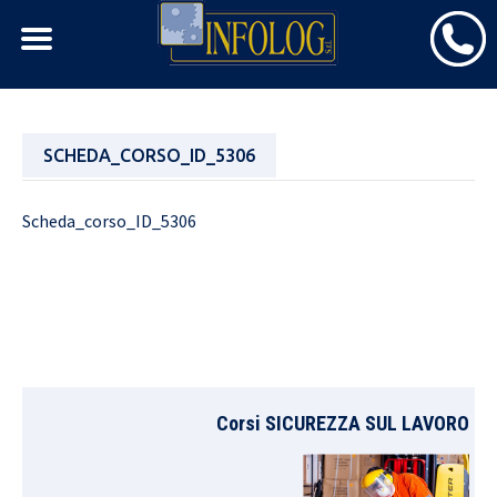
Skip
SCHEDA_CORSO_ID_5306
to
content
Scheda_corso_ID_5306
Corsi SICUREZZA SUL LAVORO