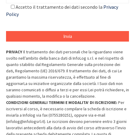
Accetto il trattamento dei dati secondo la
Privacy
Policy
PRIVACY
Il trattamento dei dati personali che la riguardano viene
svolto nell’ambito della banca dati di InfoLog s.r.l. e nel rispetto di
quanto stabilito dal Regolamento Generale sulla protezione dei
dati, Regolamento (UE) 2016/679. Il trattamento dei dati, di cui Le
garantiamo la massima riservatezza, è effettuato al fine di
aggiornarLa su iniziative organizzate dalla società. I Suoi dati non
saranno comunicati o diffusi a terzi e per essi Lei potrà richiedere, in
qualsiasi momento, la modifica o la cancellazione.
CONDIZIONI GENERALI TERMINI E MODALITA’ DI ISCRIZIONE:
Per
iscriversi al corso, è necessario compilare la scheda di iscrizione e
inviarla a Infolog via fax (0755280251), oppure via e-mail
(infolog@infologsrl.it). Le iscrizioni devono pervenire entro 3 giorni
lavorativi antecedenti alla data di avvio del corso attraverso l’invio
della presente scheda debitamente compilata. La quota di