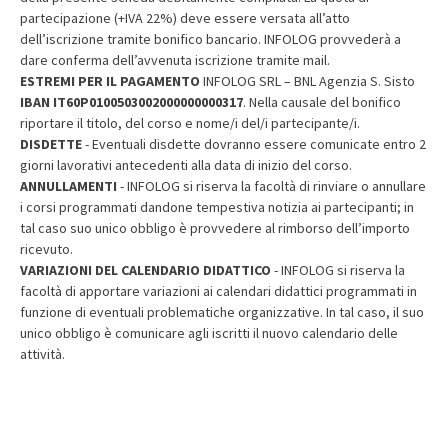
partecipazione (+IVA 22%) deve essere versata all’atto
dell’iscrizione tramite bonifico bancario. INFOLOG provvederà a
dare conferma dell’avvenuta iscrizione tramite mail.
ESTREMI PER IL PAGAMENTO
INFOLOG SRL – BNL Agenzia S. Sisto
IBAN IT60P0100503002000000000317
. Nella causale del bonifico
riportare il titolo, del corso e nome/i del/i partecipante/i.
DISDETTE
- Eventuali disdette dovranno essere comunicate entro 2
giorni lavorativi antecedenti alla data di inizio del corso.
ANNULLAMENTI
- INFOLOG si riserva la facoltà di rinviare o annullare
i corsi programmati dandone tempestiva notizia ai partecipanti; in
tal caso suo unico obbligo è provvedere al rimborso dell’importo
ricevuto.
VARIAZIONI DEL CALENDARIO DIDATTICO
- INFOLOG si riserva la
facoltà di apportare variazioni ai calendari didattici programmati in
funzione di eventuali problematiche organizzative. In tal caso, il suo
unico obbligo è comunicare agli iscritti il nuovo calendario delle
attività.