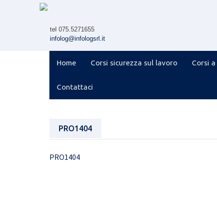
Skip
to
content
tel 075.5271655
infolog@infologsrl.it
Home
Corsi sicurezza sul lavoro
Corsi a
Contattaci
PRO1404
PRO1404