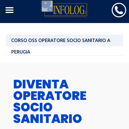
Skip
CORSO OSS OPERATORE SOCIO SANITARIO A
to
content
PERUGIA
DIVENTA
OPERATORE
SOCIO
SANITARIO