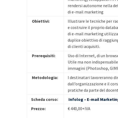
rendersi autonome nella defi
di e-mail marketing
Obiettivi:
Illustrare le tecniche per ra
e costruire il proprio data
di e-mail marketing utilizza
duplice obiettivo di raggiung
di clienti acquisiti.
Prerequisiti:
Uso di Internet, di un browse
Utile ma non indispensabile 
immagini (Photoshop, GIMP
Metodologia:
I destinatari lavoreranno d
dall’organizzazione e il cor
pratiche da parte del docent
Scheda corso:
Infolog – E-mail Marketi
Prezzo:
€ 440,00+IVA