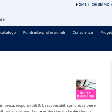
HOME
CHI SIAMO
l.it
 catalogo
Fondi interprofessionali
Consulenza
Proget
i impresa, responsabili ICT, responsabili comunicazione e
L, web designers, figure professionali che desiderino