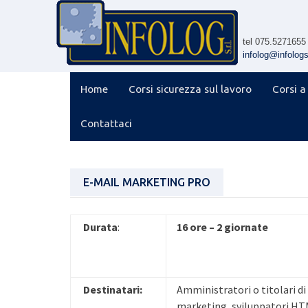
Skip
to
content
tel 075.5271655
infolog@infologsr
Home
Corsi sicurezza sul lavoro
Corsi a
Contattaci
E-MAIL MARKETING PRO
Durata
:
16 ore – 2 giornate
Destinatari:
Amministratori o titolari d
marketing, sviluppatori HTM