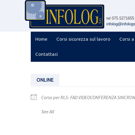
Skip
to
content
tel 075.5271655
infolog@infologsr
Home
Corsi sicurezza sul lavoro
Corsi a
Contattaci
ONLINE
Corso per RLS- FAD VIDEOCONFERENZA SINCRO
See All