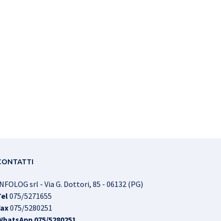
CONTATTI
NFOLOG srl - Via G. Dottori, 85 - 06132 (PG)
Tel
075/5271655
Fax
075/5280251
WhatsApp
075/5280251