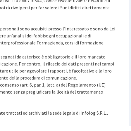
ita IVA: IT02060710544, Codice Fiscale: 02060710544 al cui
rà rivolgersi per far valere i Suoi diritti direttamente
i personali sono acquisiti presso l’Interessato e sono da Lei
re un’analisi dei fabbisogni occupazionali e di
nterprofessionale Formazienda, corsi di formazione
ssegnati da asterisco è obbligatorio e il loro mancato
zione. Per contro, il rilascio dei dati presenti nei campi
re utile per agevolare i rapporti, è facoltativo e la loro
nto della procedura di comunicazione.
consenso (art. 6, par. 1, lett. a) del Regolamento (UE)
omento senza pregiudicare la liceità del trattamento
 trattati ed archiviati la sede legale di Infolog S.R.L.,