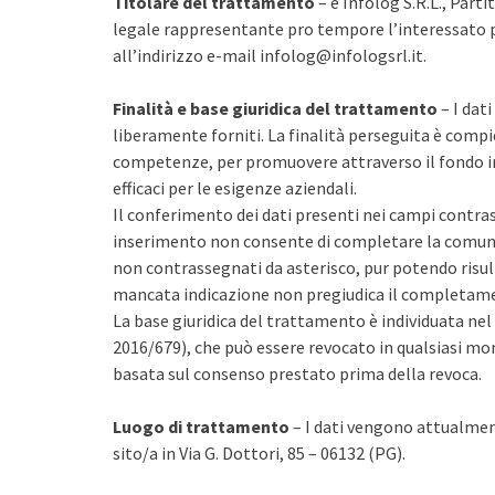
Titolare del trattamento
– è Infolog S.R.L., Part
legale rappresentante pro tempore l’interessato pot
all’indirizzo e-mail infolog@infologsrl.it.
Finalità e base giuridica del trattamento
– I dat
liberamente forniti. La finalità perseguita è compie
competenze, per promuovere attraverso il fondo i
efficaci per le esigenze aziendali.
Il conferimento dei dati presenti nei campi contra
inserimento non consente di completare la comunica
non contrassegnati da asterisco, pur potendo risulta
mancata indicazione non pregiudica il completame
La base giuridica del trattamento è individuata nel 
2016/679), che può essere revocato in qualsiasi m
basata sul consenso prestato prima della revoca.
Luogo di trattamento
– I dati vengono attualmente
sito/a in Via G. Dottori, 85 – 06132 (PG).