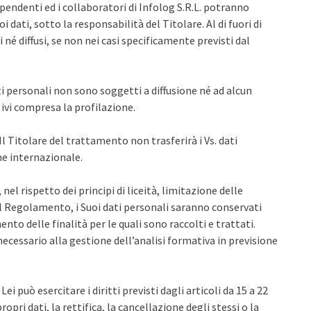
ipendenti ed i collaboratori di Infolog S.R.L. potranno
dati, sotto la responsabilità del Titolare. Al di fuori di
 né diffusi, se non nei casi specificamente previsti dal
ti personali non sono soggetti a diffusione né ad alcun
vi compresa la profilazione.
Il Titolare del trattamento non trasferirà i Vs. dati
ne internazionale.
 nel rispetto dei principi di liceità, limitazione delle
 del Regolamento, i Suoi dati personali saranno conservati
nto delle finalità per le quali sono raccolti e trattati.
necessario alla gestione dell’analisi formativa in previsione
Lei può esercitare i diritti previsti dagli articoli da 15 a 22
pri dati, la rettifica, la cancellazione degli stessi o la