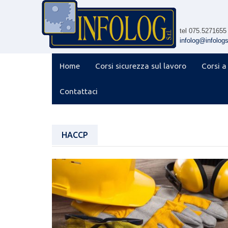
Skip
to
content
tel 075.5271655
infolog@infologsr
Home
Corsi sicurezza sul lavoro
Corsi a
Contattaci
HACCP