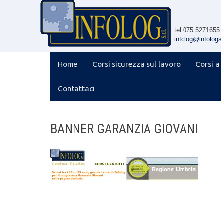
Skip
to
content
tel 075.5271655
infolog@infologsr
Home
Corsi sicurezza sul lavoro
Corsi a
Contattaci
BANNER GARANZIA GIOVANI