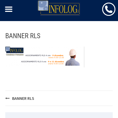
Skip
BANNER RLS
to
content
Post
BANNER RLS
navigation