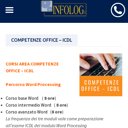
Skip
COMPETENZE OFFICE – ICDL
to
content
CORSI AREA COMPETENZE
OFFICE – ICDL
Percorso Word Processing
Corso base Word
(
8 ore
)
Corso intermedio Word
(
8 ore
)
Corso avanzato Word
(
8 ore
)
La frequenza dei tre moduli vale come preparazione
all’esame ICDL del modulo Word Processing