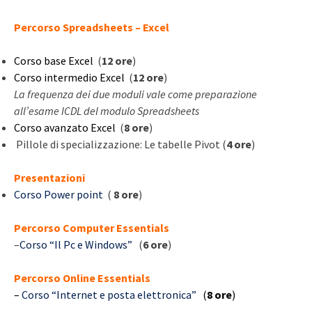
Percorso Spreadsheets – Excel
Corso base Excel
(
12 ore
)
Corso intermedio Excel
(
12 ore
)
La frequenza dei due moduli vale come preparazione
all’esame ICDL del modulo Spreadsheets
Corso avanzato Excel
(
8 ore
)
Pillole di specializzazione: Le tabelle Pivot (
4 ore
)
Presentazioni
Corso Power point
(
8 ore
)
Percorso Computer Essentials
–
Corso “Il Pc e Windows”
(
6 ore
)
Percorso Online Essentials
–
Corso “Internet e posta elettronica”
(
8 ore
)