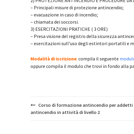
2) PROTEZIONE ANTINCENDIO E PROCEDURE DA A
– Principali misure di protezione antincendio;
– evacuazione in caso di incendio;
– chiamata dei soccorsi.
3) ESERCITAZIONI PRATICHE ( 3 ORE)
– Presa visione del registro della sicurezza antincen
– esercitazioni sull’uso degli estintori portatili e m
Modalità di iscrizione
:
compila il seguente
modulo 
oppure compila il modulo che trovi in fondo alla p
Post
Corso di formazione antincendio per addetti
navigation
antincendio in attività di livello 2