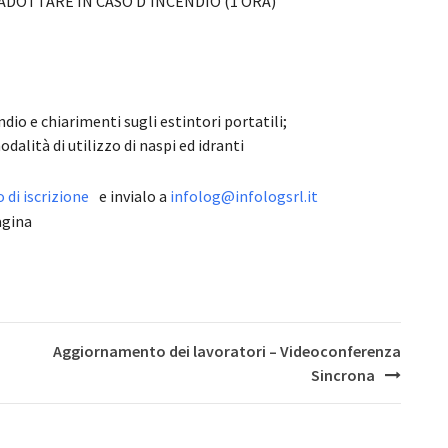
DOTTARE IN CASO D’INCENDIO (1 ORA)
dio e chiarimenti sugli estintori portatili;
odalità di utilizzo di naspi ed idranti
di iscrizione
e invialo a
infolog@infologsrl.it
agina
Aggiornamento dei lavoratori – Videoconferenza
Sincrona