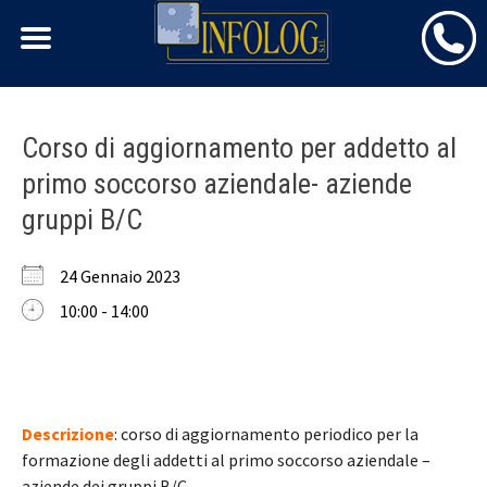
Skip
Corso di aggiornamento per addetto al
to
primo soccorso aziendale- aziende
content
gruppi B/C
24 Gennaio 2023
10:00 - 14:00
Descrizione
: corso di aggiornamento periodico per la
formazione degli addetti al primo soccorso aziendale –
aziende dei gruppi B/C