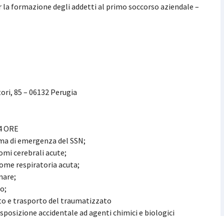
 la formazione degli addetti al primo soccorso aziendale –
tori, 85 – 06132 Perugia
4 ORE
tema di emergenza del SSN;
omi cerebrali acute;
rome respiratoria acuta;
nare;
o;
to e trasporto del traumatizzato
esposizione accidentale ad agenti chimici e biologici