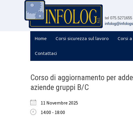
Skip
to
content
tel 075.5271655
infolog@infologsr
Home
Corsi sicurezza sul lavoro
Corsi a
Contattaci
Corso di aggiornamento per addet
aziende gruppi B/C
11 Novembre 2025
14:00 - 18:00