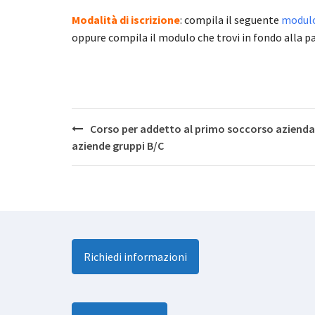
Modalità di iscrizione
: compila il seguente
modulo 
oppure compila il modulo che trovi in fondo alla p
Post
Corso per addetto al primo soccorso azienda
navigation
aziende gruppi B/C
Richiedi informazioni