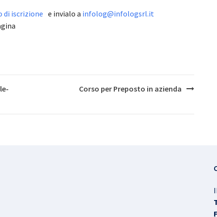
di iscrizione
e invialo a
infolog@infologsrl.it
agina
le-
Corso per Preposto in azienda
I