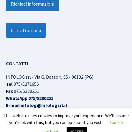
Richiedi informazioni
Iscriviti ai corsi
CONTATTI
INFOLOG srl - Via G. Dottori, 85 - 06132 (PG)
Tel
075/5271655
Fax
075/5280251
WhatsApp
075/5280251
E-mail
infolog@infologsrl.it
This website uses cookies to improve your experience. We'll assume
you're ok with this, but you can opt-out if you wish.
Cookie
Infolog srl © All Rights Reserved |
Cookies Policy
|
Privacy
settings
ACCEPT