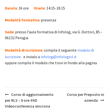
Durata
: 16 ore
Orario
: 14.15-18.15
Modalità formativa
: presenza
Sede
: presso l’aula formativa di Infolog, via G. Dottori, 85 –
06132 Perugia
Modalità di iscrizione
: compila il seguente
modulo di
iscrizione
e invialo a
infolog@infologsrl.it
oppure compila il modulo che trovi in fondo alla pagina
Post
Corso di aggiornamento
Corso per Preposto in
navigation
per RLS – 8 ore-FAD
azienda
Videoconferenza sincrona