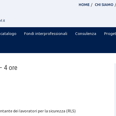
HOME
CHI SIAMO
l.it
 catalogo
Fondi interprofessionali
Consulenza
Proget
– 4 ore
tante dei lavoratori per la sicurezza (RLS)