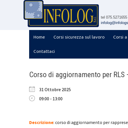
Skip
to
content
tel 075.5271655
infolog@infologsr
Home
Corsi sicurezza sul lavoro
Corsi a
Contattaci
Corso di aggiornamento per RLS 
31 Ottobre 2025
09:00 - 13:00
Descrizione
: corso di aggiornamento per rappresen