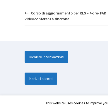
Post
Corso di aggiornamento per RLS – 4 ore- FAD
navigation
Videoconferenza sincrona
Richiedi informazioni
Iscriviti ai corsi
This website uses cookies to improve your
Infolog srl © All Rights Reserved |
Cookies Policy
|
Pr