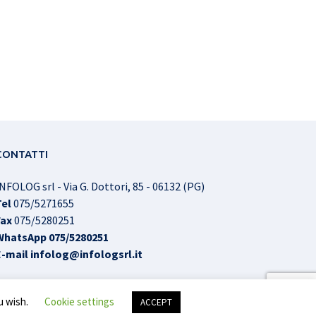
CONTATTI
NFOLOG srl - Via G. Dottori, 85 - 06132 (PG)
Tel
075/5271655
Fax
075/5280251
WhatsApp
075/5280251
E-mail
infolog@infologsrl.it
u wish.
Cookie settings
ACCEPT