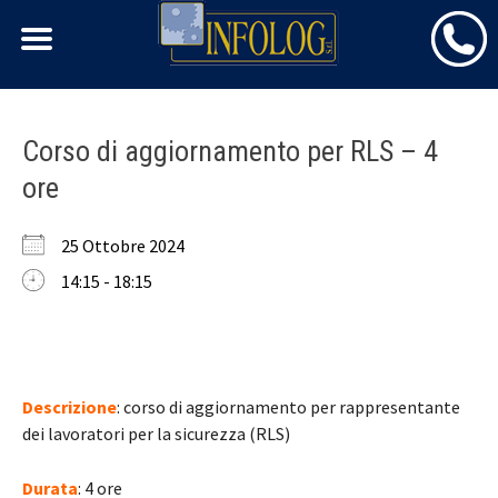
Skip
Corso di aggiornamento per RLS – 4
to
ore
content
25 Ottobre 2024
14:15 - 18:15
Descrizione
: corso di aggiornamento per rappresentante
dei lavoratori per la sicurezza (RLS)
Durata
: 4 ore