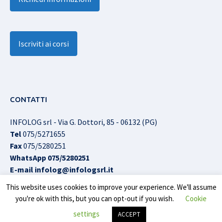
Iscriviti ai corsi
CONTATTI
INFOLOG srl - Via G. Dottori, 85 - 06132 (PG)
Tel
075/5271655
Fax
075/5280251
WhatsApp
075/5280251
E-mail
infolog@infologsrl.it
This website uses cookies to improve your experience. We'll assume
you're ok with this, but you can opt-out if you wish.
Cookie
Infolog srl © All Rights Reserved |
Cookies Policy
|
Privacy
settings
ACCEPT
Policy