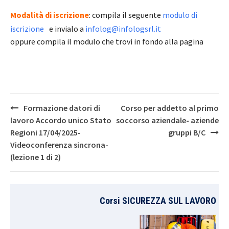
Modalità di iscrizione
: compila il seguente
modulo di
iscrizione
e invialo a
infolog@infologsrl.it
oppure compila il modulo che trovi in fondo alla pagina
Post
Formazione datori di
Corso per addetto al primo
navigation
lavoro Accordo unico Stato
soccorso aziendale- aziende
Regioni 17/04/2025-
gruppi B/C
Videoconferenza sincrona-
(lezione 1 di 2)
Corsi SICUREZZA SUL LAVORO