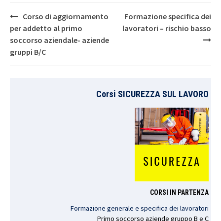
Post
Corso di aggiornamento
Formazione specifica dei
navigation
per addetto al primo
lavoratori – rischio basso
soccorso aziendale- aziende
gruppi B/C
Corsi SICUREZZA SUL LAVORO
CORSI IN PARTENZA
Formazione generale e specifica dei lavoratori
Primo
soccorso
aziende
gruppo
B e C