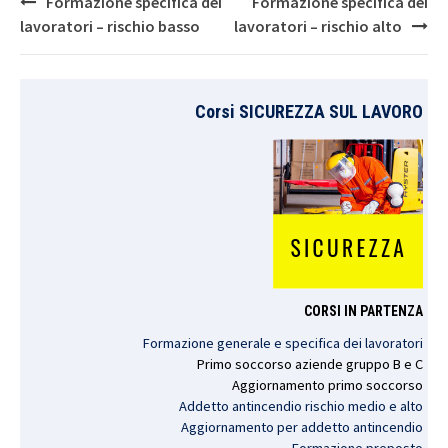
Post
Formazione specifica dei
Formazione specifica dei
navigation
lavoratori – rischio basso
lavoratori – rischio alto
Corsi SICUREZZA SUL LAVORO
CORSI IN PARTENZA
Formazione generale e specifica dei lavoratori
Primo
soccorso
aziende
gruppo
B e C
Aggiornamento
primo
soccorso
Addetto antincendio rischio medio e alto
Aggiornamento per addetto antincendio