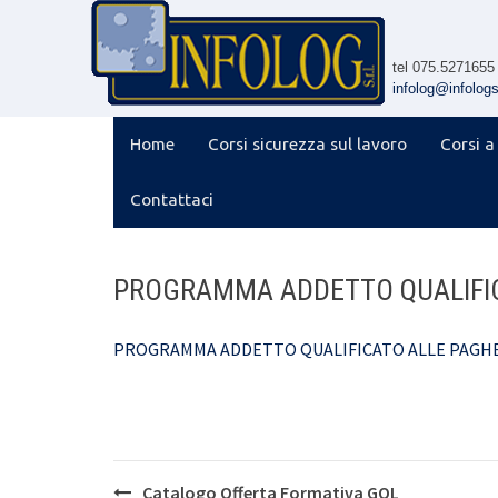
Skip
to
content
tel 075.5271655
infolog@infologsr
Home
Corsi sicurezza sul lavoro
Corsi a
Contattaci
PROGRAMMA ADDETTO QUALIFIC
PROGRAMMA ADDETTO QUALIFICATO ALLE PAGHE
Post
Catalogo Offerta Formativa GOL