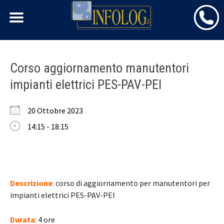
Skip
Corso aggiornamento manutentori
to
impianti elettrici PES-PAV-PEI
content
20 Ottobre 2023
14:15 - 18:15
Descrizione
: corso di aggiornamento per manutentori per
impianti elettrici PES-PAV-PEI
Durata
: 4 ore