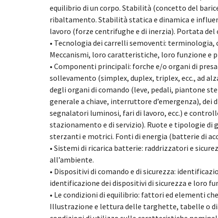
equilibrio di un corpo. Stabilità (concetto del baric
ribaltamento. Stabilità statica e dinamica e influe
lavoro (forze centrifughe e di inerzia). Portata del 
• Tecnologia dei carrelli semoventi: terminologia, 
Meccanismi, loro caratteristiche, loro funzione e 
• Componenti principali: forche e/o organi di presa
sollevamento (simplex, duplex, triplex, ecc., ad alz
degli organi di comando (leve, pedali, piantone st
generale a chiave, interruttore d’emergenza), dei d
segnalatori luminosi, fari di lavoro, ecc.) e contro
stazionamento e di servizio). Ruote e tipologie di g
sterzanti e motrici. Fonti di energia (batterie di
• Sistemi di ricarica batterie: raddrizzatori e sicure
all’ambiente.
• Dispositivi di comando e di sicurezza: identifica
identificazione dei dispositivi di sicurezza e loro f
• Le condizioni di equilibrio: fattori ed elementi c
Illustrazione e lettura delle targhette, tabelle o 