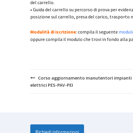
del carrello.
• Guida del carrello su percorso di prova per eviden
posizione sul carrello, presa del carico, trasporto ne
Modalità di iscrizione
: compila il seguente
modulo 
oppure compila il modulo che trovi in fondo alla p
Post
Corso aggiornamento manutentori impianti
navigation
elettrici PES-PAV-PEI
Richiedi informazioni