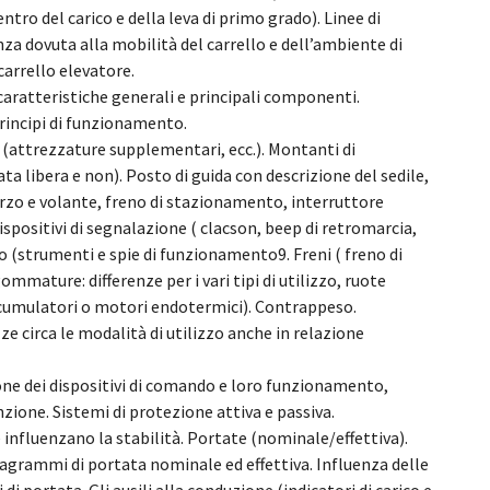
entro del carico e della leva di primo grado). Linee di
nza dovuta alla mobilità del carrello e dell’ambiente di
carrello elevatore.
caratteristiche generali e principali componenti.
principi di funzionamento.
 (attrezzature supplementari, ecc.). Montanti di
ata libera e non). Posto di guida con descrizione del sedile,
erzo e volante, freno di stazionamento, interruttore
ispositivi di segnalazione ( clacson, beep di retromarcia,
llo (strumenti e spie di funzionamento9. Freni ( freno di
ommature: differenze per i vari tipi di utilizzo, ruote
 accumulatori o motori endotermici). Contrappeso.
zze circa le modalità di utilizzo anche in relazione
zione dei dispositivi di comando e loro funzionamento,
unzione. Sistemi di protezione attiva e passiva.
he influenzano la stabilità. Portate (nominale/effettiva).
diagrammi di portata nominale ed effettiva. Influenza delle