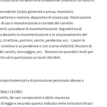
di portata. Gli ausili alla conduzione (indicatori di carico e
 periodiche (stato generale e prova, montanti,
batteria o motore, dispositivi di sicurezza). Illustrazione
 di uso e manutenzione a corredo del carrello.
moventi: procedure di movimentazione. Segnaletica di
ezza durante la movimentazione e lo stazionamento del
, strettoie, portoni, varchi, pendenze, ecc. . Lavori in
 scivolosi e su pendenze e con scarsa visibilità. Nozioni di
carichi, stoccaggio, ecc. . Nozioni sui possibili rischi per
lo ed in particolare ai rischi riferibili:
comportamentali e di protezione personale idonee a
IALI (4 ORE)
rrello, dei vari componenti e delle sicurezze.
 di legge e secondo quanto indicato nelle istruzioni di uso