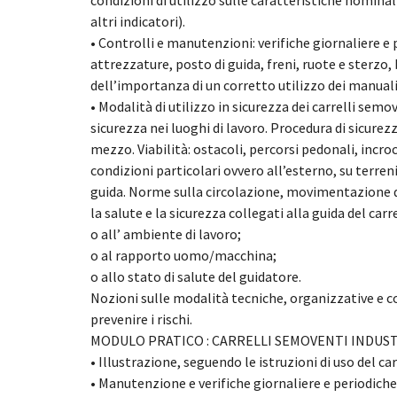
condizioni di utilizzo sulle caratteristiche nominali 
altri indicatori).
• Controlli e manutenzioni: verifiche giornaliere e
attrezzature, posto di guida, freni, ruote e sterzo, 
dell’importanza di un corretto utilizzo dei manuali
• Modalità di utilizzo in sicurezza dei carrelli se
sicurezza nei luoghi di lavoro. Procedura di sicur
mezzo. Viabilità: ostacoli, percorsi pedonali, incroci
condizioni particolari ovvero all’esterno, su terreni
guida. Norme sulla circolazione, movimentazione dei 
la salute e la sicurezza collegati alla guida del carrel
o all’ ambiente di lavoro;
o al rapporto uomo/macchina;
o allo stato di salute del guidatore.
Nozioni sulle modalità tecniche, organizzative e 
prevenire i rischi.
MODULO PRATICO : CARRELLI SEMOVENTI INDUSTR
• Illustrazione, seguendo le istruzioni di uso del ca
• Manutenzione e verifiche giornaliere e periodiche