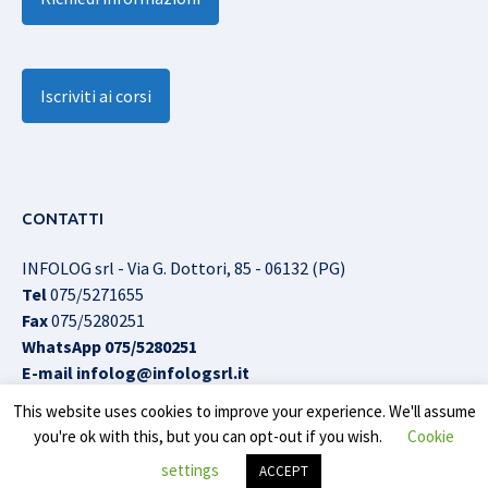
Iscriviti ai corsi
CONTATTI
INFOLOG srl - Via G. Dottori, 85 - 06132 (PG)
Tel
075/5271655
Fax
075/5280251
WhatsApp
075/5280251
E-mail
infolog@infologsrl.it
This website uses cookies to improve your experience. We'll assume
you're ok with this, but you can opt-out if you wish.
Cookie
Infolog srl © All Rights Reserved |
Cookies Policy
|
Privacy
settings
ACCEPT
Policy