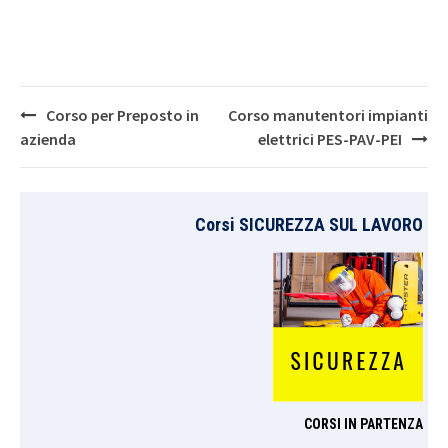
Post
Corso per Preposto in
Corso manutentori impianti
navigation
azienda
elettrici PES-PAV-PEI
Corsi SICUREZZA SUL LAVORO
CORSI IN PARTENZA