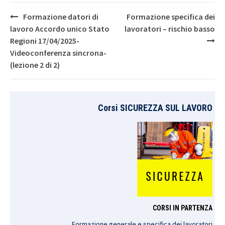
Post
Formazione datori di
Formazione specifica dei
navigation
lavoro Accordo unico Stato
lavoratori – rischio basso
Regioni 17/04/2025-
Videoconferenza sincrona-
(lezione 2 di 2)
Corsi SICUREZZA SUL LAVORO
CORSI IN PARTENZA
Formazione generale e specifica dei lavoratori