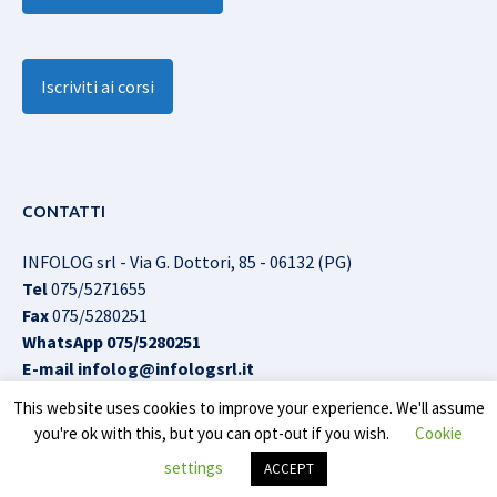
Iscriviti ai corsi
CONTATTI
INFOLOG srl - Via G. Dottori, 85 - 06132 (PG)
Tel
075/5271655
Fax
075/5280251
WhatsApp
075/5280251
E-mail
infolog@infologsrl.it
This website uses cookies to improve your experience. We'll assume
you're ok with this, but you can opt-out if you wish.
Cookie
Infolog srl © All Rights Reserved |
Cookies Policy
|
Privacy
settings
ACCEPT
Policy