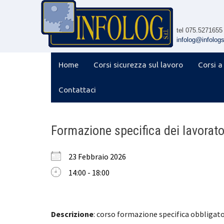
Skip
to
content
tel 075.5271655
infolog@infologsr
Home
Corsi sicurezza sul lavoro
Corsi a
Contattaci
Formazione specifica dei lavorato
23 Febbraio 2026
14:00 - 18:00
Descrizione
: corso formazione specifica obbligat