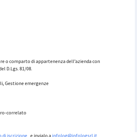
ettore o comparto di appartenenza dell’azienda con
del D.Lgs. 81/08.
ali, Gestione emergenze
voro-correlato
di iscrizione
e invialo a
infolog@infologsrl.it