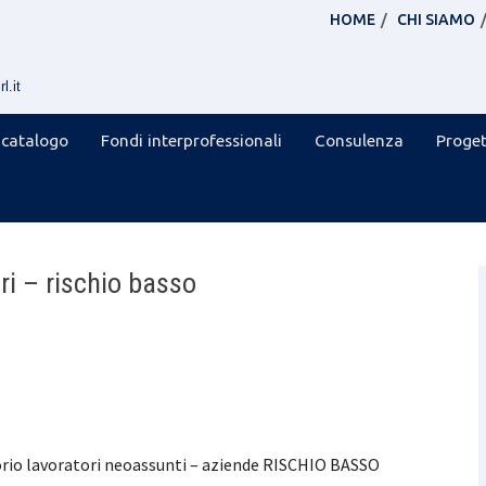
HOME
CHI SIAMO
l.it
 catalogo
Fondi interprofessionali
Consulenza
Proget
ri – rischio basso
orio lavoratori neoassunti – aziende RISCHIO BASSO