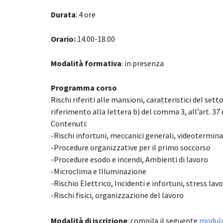
Durata
: 4 ore
Orario:
14.00-18.00
Modalità formativa
: in presenza
Programma corso
Rischi riferiti alle mansioni, caratteristici del s
riferimento alla lettera b) del comma 3, all’art. 37 
Contenuti:
-Rischi infortuni, meccanici generali, videotermin
-Procedure organizzative per il primo soccorso
-Procedure esodo e incendi, Ambienti di lavoro
-Microclima e Illuminazione
-Rischio Elettrico, Incidenti e infortuni, stress la
-Rischi fisici, organizzazione del lavoro
Modalità di iscrizione
: compila il seguente
modulo 