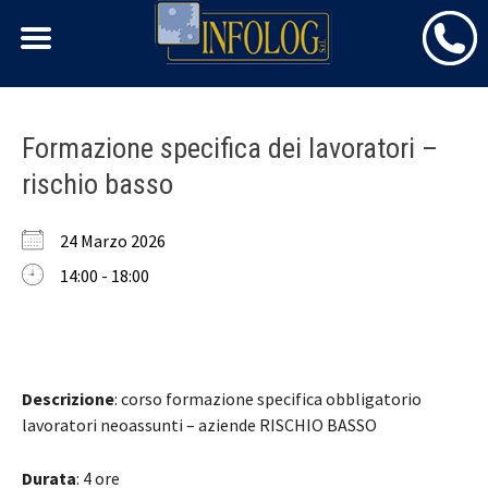
Skip
Formazione specifica dei lavoratori –
to
rischio basso
content
24 Marzo 2026
14:00 - 18:00
Descrizione
: corso formazione specifica obbligatorio
lavoratori neoassunti – aziende RISCHIO BASSO
Durata
: 4 ore