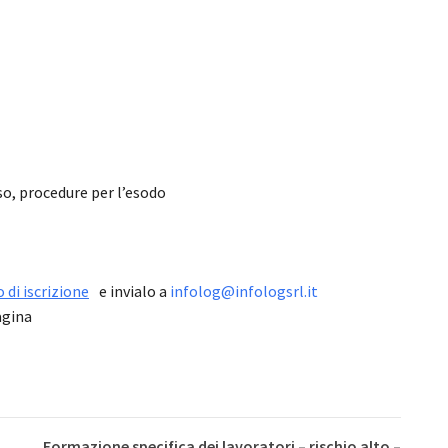
o, procedure per l’esodo
di iscrizione
e invialo a
infolog@infologsrl.it
agina
Formazione specifica dei lavoratori – rischio alto –