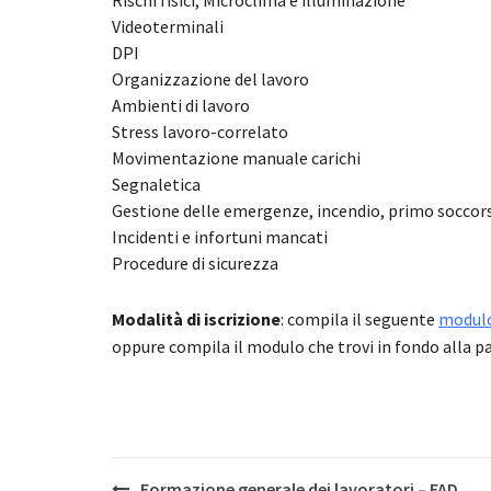
Rischi fisici, Microclima e illuminazione
Videoterminali
DPI
Organizzazione del lavoro
Ambienti di lavoro
Stress lavoro-correlato
Movimentazione manuale carichi
Segnaletica
Gestione delle emergenze, incendio, primo soccors
Incidenti e infortuni mancati
Procedure di sicurezza
Modalità di iscrizione
: compila il seguente
modulo 
oppure compila il modulo che trovi in fondo alla p
Post
Formazione generale dei lavoratori – FAD